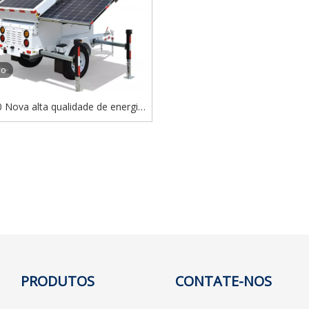
eo
 Nova alta qualidade de energia
atuita portátil ao ar livre usando
torre de luz
PRODUTOS
CONTATE-NOS