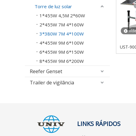
Torre de luz solar
1*455W 4,5M 2*60W
2*455W 7M 4*160W
víd
3*380W 7M 4*100W
4*455W 9M 6*100W
UST-900
6*455W 9M 6*150W
solar gr
8*455W 9M 6*200W
Reefer Genset
Trailer de vigilância
LINKS RÁPIDOS