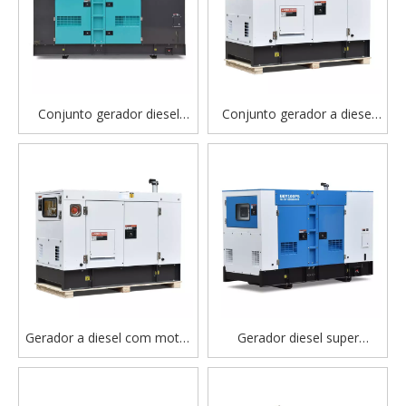
Conjunto gerador diesel
Conjunto gerador a diesel
silencioso Cummins 200kVA
FAW 5-50kVA – super
para equipamentos pesados
silencioso, baixo consumo
​​e uso industrial
de combustível, confiável
para uso doméstico e no
escritório
Gerador a diesel com motor
Gerador diesel super
Kubota - Solução de energia
silencioso Perkins Grupo
CA trifásica e monofásica
gerador silencioso para uso
super silenciosa, sem
industrial e comercial