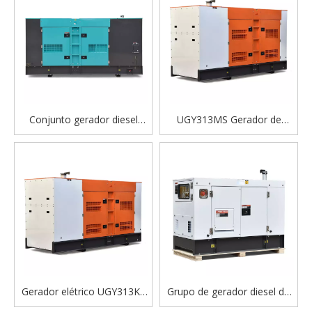
combustível e de alta
eficiência
Conjunto gerador diesel
UGY313MS Gerador de
silencioso UGY200MS
energia diesel elétrico de
200kVA | Desenvolvido por
alto desempenho para uso
Cummins QSL8.9-G2
industrial e comercial
Gerador elétrico UGY313KS
Grupo de gerador diesel do
Gerador de energia diesel
motor de Faw tipo