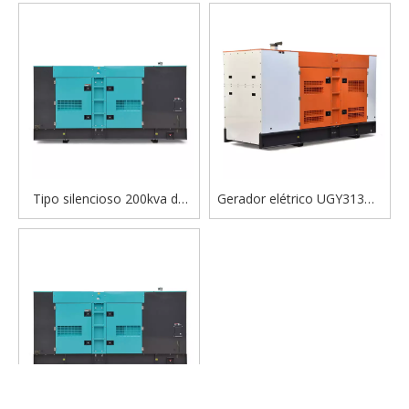
fabricado na China
silencioso super
trifásico/monofásico
Tipo silencioso 200kva do
Gerador elétrico UGY313MS
gerador diesel de UGY200KS
Gerador de energia diesel
Cummins Engine
fabricado na China