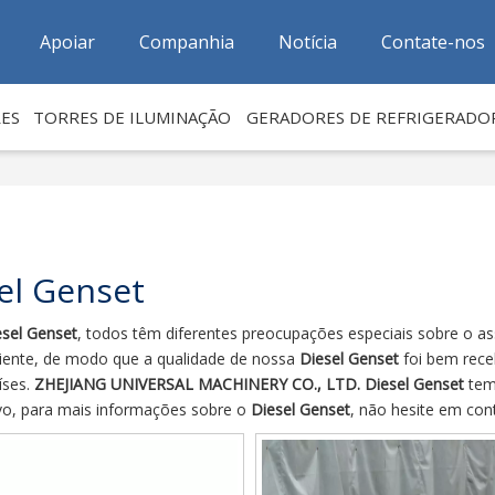
Apoiar
Companhia
Notícia
Contate-nos
ES
TORRES DE ILUMINAÇÃO
GERADORES DE REFRIGERADO
el Genset
esel Genset
, todos têm diferentes preocupações especiais sobre o a
liente, de modo que a qualidade de nossa
Diesel Genset
foi bem rece
íses.
ZHEJIANG UNIVERSAL MACHINERY CO., LTD.
Diesel Genset
tem 
vo, para mais informações sobre o
Diesel Genset
, não hesite em con