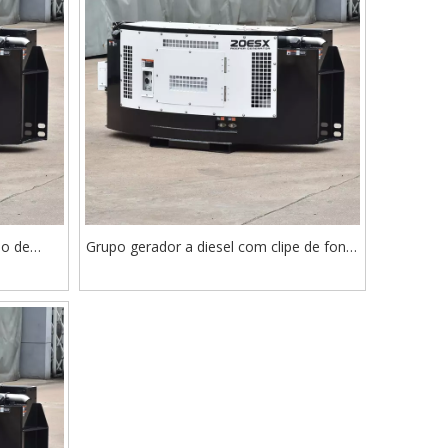
o de
Grupo gerador a diesel com clipe de fonte
-on Grupo
de alimentação portátil e eficiente para
es Reefer
contêineres refrigerados