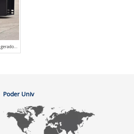
 gerador
ífico
Poder Univ