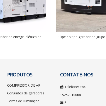
ador de energia elétrica de
Clipe no tipo gerador de grupo
onamento automático de Volvo
diesel para contêiner frigor
 diesel à prova de som para a
indústria
PRODUTOS
CONTATE-NOS
COMPRESSOR DE AR
Telefone: +86

Conjuntos de geradores
15257010008
Torres de iluminação
E-
