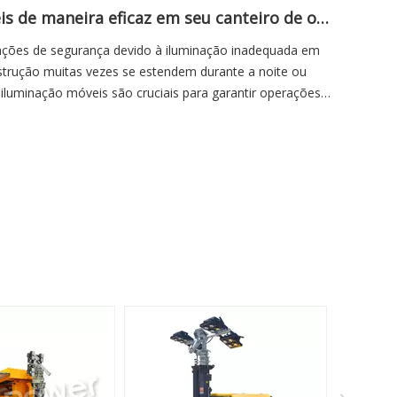
Como usar torres de iluminação móveis de maneira eficaz em seu canteiro de obras
ações de segurança devido à iluminação inadequada em
strução muitas vezes se estendem durante a noite ou
iluminação móveis são cruciais para garantir operações