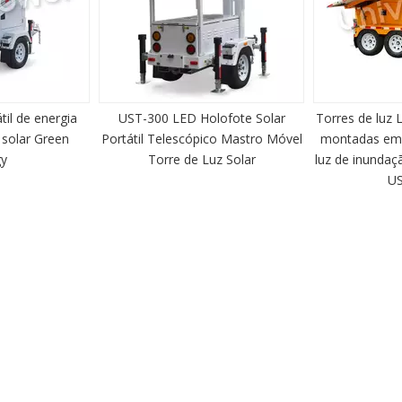
UST-300 LED Holofote Solar
Torres de luz LED de energia solar
tátil Telescópico Mastro Móvel
montadas em reboque móvel de
Torre de Luz Solar
luz de inundação de longa duração
UST-1200
to? Contate nossos especialistas
 mesmo para uma consulta