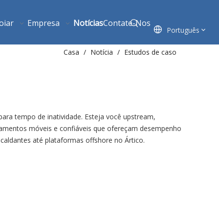
oiar
Empresa
Notícias
Contate-Nos
Português
Casa
/
Notícia
/
Estudos de caso
ara tempo de inatividade. Esteja você upstream,
amentos móveis e confiáveis ​​que ofereçam desempenho
caldantes até plataformas offshore no Ártico.