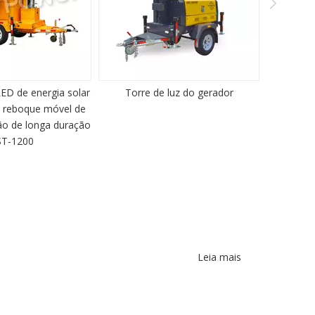
Torre de luz do gerador
Conjunto de geradores a dies
Yunnei de alto desempenho de 
100kva para uso industrial
Leia mais