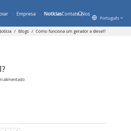
oiar
Empresa
Notícias
Contate-Nos
Português
otícia
/
Blogs
/
Como funciona um gerador a diesel?
l?
m:
alimentado