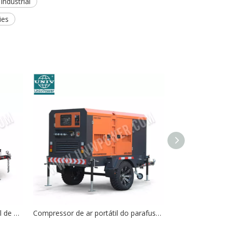
industrial
ies
265CFM Compressor de ar diesel de alta qualidade Compressor de ar de parafuso portátil diesel
Compressor de ar portátil do parafuso do motor diesel da fabricação de 390CFM China para múltiplos cenários usando