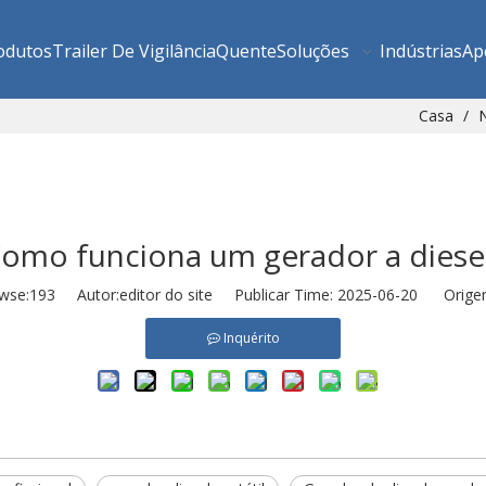
odutos
Trailer De Vigilância
Quente
Soluções
Indústrias
Ap
Casa
/
N
omo funciona um gerador a diese
wse:
193
Autor:editor do site Publicar Time: 2025-06-20 Orige
Inquérito